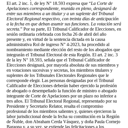
El art. 2 inc. 1, de ley N° 18.593 expresa que “
La Corte de
Apelaciones correspondiente, reunida en pleno, designará de
entre sus miembros a un titular y a un suplente del Tribunal
Electoral Regional respectivo, con treinta días de anticipación
a la fecha en que deban asumir sus funciones. La votación será
secreta.
”
Por su parte, El Tribunal Calificador de Elecciones, en
sesión ordinaria celebrada con fecha 26 de abril del año
presente y, en virtud de la sentencia dictada en la causa
administrativa Rol de ingreso N° 4-2023, ha procedido al
nombramiento mediante elección del resto de los abogados que
integrarán el Tribunal Electoral de esta Región. El art. 2 inc. 3
de la ley N° 18.593, señala que el Tribunal Calificador de
Elecciones designará, por mayoría absoluta de sus miembros y
en votaciones sucesivas y secretas, los miembros titulares y
suplentes de los Tribunales Electorales Regionales que le
corresponde elegir. Las personas designadas por el Tribunal
Calificador de Elecciones deberán haber ejercido la profesión
de abogado o desempeñado la función de ministro o abogado
integrante de Corte de Apelaciones por un plazo no inferior a
tres años.
El Tribunal Electoral Regional, representado por su
Presidente y Secretario Relator, resalta el compromiso
profesional de los miembros salientes y, quienes ejercieron la
labor jurisdiccional desde la fecha su constitución en la Región
de Ñuble, don Abraham Cerda Vásquez, y doña Paula Cornejo
Baraona y, a su vez, se extiende las felicitaciones a los