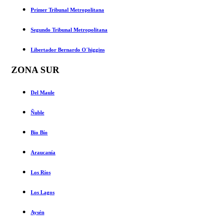
Primer Tribunal Metropolitana
Segundo Tribunal Metropolitana
Libertador Bernardo O´higgins
ZONA SUR
Del Maule
Ñuble
Bio Bío
Araucanía
Los Ríos
Los Lagos
Aysén