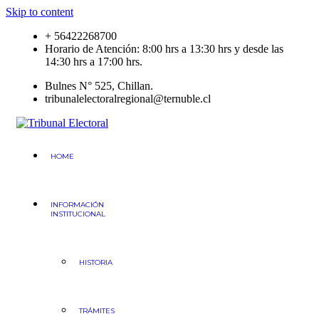
Skip to content
+ 56422268700
Horario de Atención: 8:00 hrs a 13:30 hrs y desde las
14:30 hrs a 17:00 hrs.
Bulnes N° 525, Chillan.
tribunalelectoralregional@ternuble.cl
Tribunal Electoral
Región del Ñuble
HOME
INFORMACIÓN
INSTITUCIONAL
HISTORIA
TRÁMITES