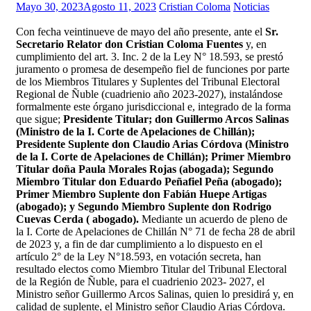
Mayo 30, 2023
Agosto 11, 2023
Cristian Coloma
Noticias
Con fecha veintinueve de mayo del año presente, ante el
Sr.
Secretario Relator don Cristian Coloma Fuentes
y, en
cumplimiento del art. 3. Inc. 2 de la Ley N° 18.593, se prestó
juramento o promesa de desempeño fiel de funciones por parte
de los Miembros Titulares y Suplentes del Tribunal Electoral
Regional de Ñuble (cuadrienio año 2023-2027), instalándose
formalmente este órgano jurisdiccional e, integrado de la forma
que sigue;
Presidente Titular; don Guillermo Arcos Salinas
(Ministro de la I. Corte de Apelaciones de Chillán);
Presidente Suplente don Claudio Arias Córdova (Ministro
de la I. Corte de Apelaciones de Chillán); Primer Miembro
Titular doña Paula Morales Rojas (abogada); Segundo
Miembro Titular don Eduardo Peñafiel Peña (abogado);
Primer Miembro Suplente don Fabián Huepe Artigas
(abogado); y Segundo Miembro Suplente don Rodrigo
Cuevas Cerda ( abogado).
Mediante un acuerdo de pleno de
la I. Corte de Apelaciones de Chillán N° 71 de fecha 28 de abril
de 2023 y, a fin de dar cumplimiento a lo dispuesto en el
artículo 2° de la Ley N°18.593, en votación secreta, han
resultado electos como Miembro Titular del Tribunal Electoral
de la Región de Ñuble, para el cuadrienio 2023- 2027, el
Ministro señor Guillermo Arcos Salinas, quien lo presidirá y, en
calidad de suplente, el Ministro señor Claudio Arias Córdova.