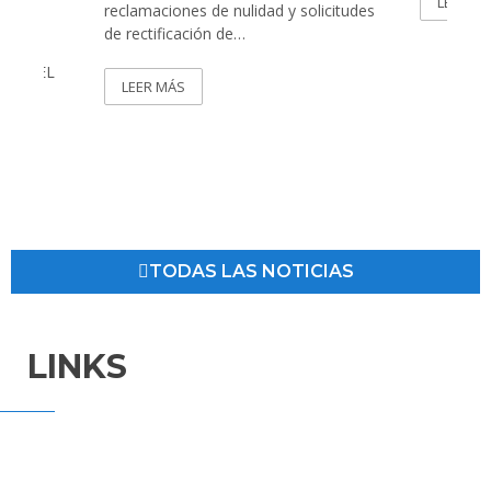
LEER M
reclamaciones de nulidad y solicitudes
A
de rectificación de…
OS DEL
LEER MÁS
ra…
TODAS LAS NOTICIAS
LINKS