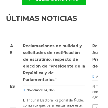
DEL
ÚLTIMAS NOTICIAS
ÑUBLE
INFORMACIÓN REGIONAL SOBRE
ELECCIONES
O PARA
Reclamaciones de nulidad y
Reclama
 JEFE
solicitudes de rectificación
Auditad
DE
de escrutinio, respecto de
Preside
A,
elección de “Presidente de la
de Par
República y de
Agosto 
L
Parlamentarios”
CCIONES
El Tribuna
Noviembre 14, 2025
comunica 
agosto de
El Tribunal Electoral Regional de Ñuble,
comunica que, para realizar ante éste,