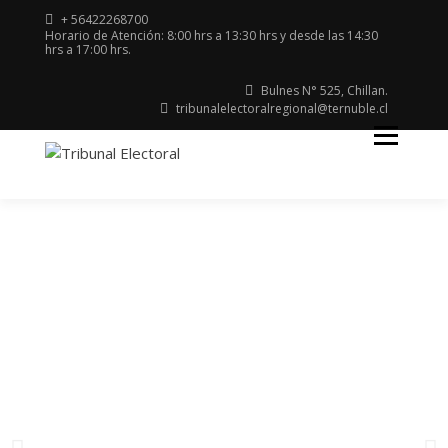
+ 56422268700
Horario de Atención: 8:00 hrs a 13:30 hrs y desde las 14:30
hrs a 17:00 hrs.
Bulnes N° 525, Chillan.
tribunalelectoralregional@ternuble.cl
Región del Ñuble
TRIBUNAL
ELECTORAL