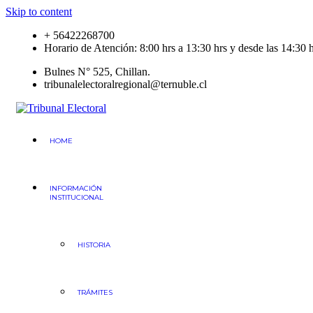
Skip to content
+ 56422268700
Horario de Atención: 8:00 hrs a 13:30 hrs y desde las 14:30 h
Bulnes N° 525, Chillan.
tribunalelectoralregional@ternuble.cl
Tribunal Electoral
Región del Ñuble
HOME
INFORMACIÓN
INSTITUCIONAL
HISTORIA
TRÁMITES