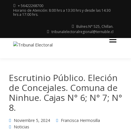
+ 56422268700
Horario de Atención: 8:00 hrs a 13:30 hrs y desde las 14:30
hrs a 17:00 hrs.
Bulnes N° 525, Chillan.
tribunalelectoralregional@ternuble.cl
Región del Ñuble
TRIBUNAL
ELECTORAL
Escrutinio Público. Eleción
de Concejales. Comuna de
Ninhue. Cajas N° 6; N° 7; N°
8.
Noviembre 5, 2024
Francisca Hermosilla
Noticias