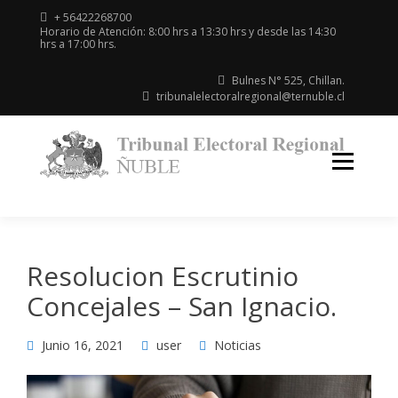
+ 56422268700
Horario de Atención: 8:00 hrs a 13:30 hrs y desde las 14:30
hrs a 17:00 hrs.
Bulnes N° 525, Chillan.
tribunalelectoralregional@ternuble.cl
Región
TR
del
EL
Ñuble
Resolucion Escrutinio
Concejales – San Ignacio.
Junio 16, 2021
user
Noticias