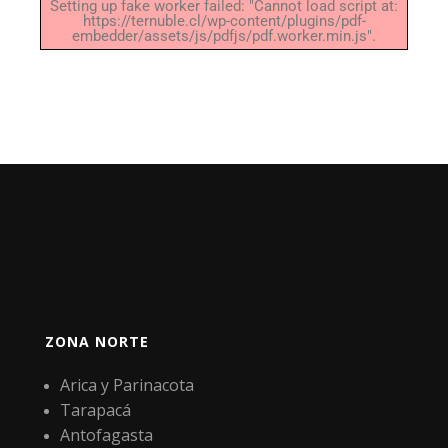
Setting up fake worker failed: "Cannot load script at:
https://ternuble.cl/wp-content/plugins/pdf-
embedder/assets/js/pdfjs/pdf.worker.min.js".
ZONA NORTE
Arica y Parinacota
Tarapacá
Antofagasta