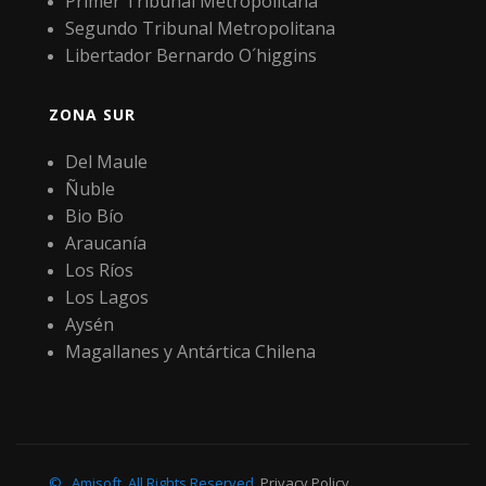
Primer Tribunal Metropolitana
Segundo Tribunal Metropolitana
Libertador Bernardo O´higgins
ZONA SUR
Del Maule
Ñuble
Bio Bío
Araucanía
Los Ríos
Los Lagos
Aysén
Magallanes y Antártica Chilena
©
Amisoft
.
All Rights Reserved.
Privacy Policy
.