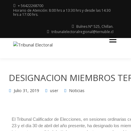
+ 56422268700
Horario de Atención: 8:00 hrs a 13:30 hrs y desde las 14:30
hrs a 17:00 hrs.
Bulnes N° 525, Chillan.
tribunalelectoralregional@ternuble.cl
Región del Ñuble
TRIBUNAL
ELECTORAL
DESIGNACION MIEMBROS TE
Julio 31, 2019
user
Noticias
El Tribunal Calificador de Elecciones, en sesiones ordinarias c
23 y el día 30 de abril del año presente, ha designado los mie