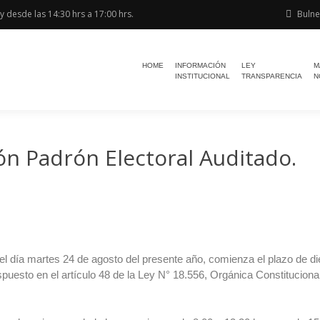
y desde las 14:30 hrs a 17:00 hrs.
Bulnes
HOME
INFORMACIÓN
LEY
M
INSTITUCIONAL
TRANSPARENCIA
N
 Padrón Electoral Auditado.
el día martes 24 de agosto del presente año, comienza el plazo de diez
spuesto en el artículo 48 de la Ley N° 18.556, Orgánica Constitucion