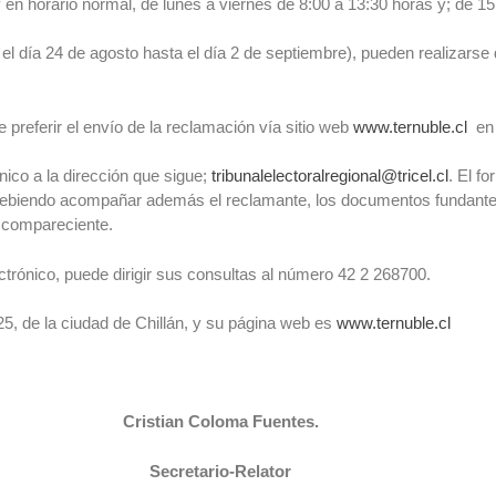
y en horario normal, de lunes a viernes de 8:00 a 13:30 horas y; de 1
el día 24 de agosto hasta el día 2 de septiembre), pueden realizarse
be preferir el envío de la reclamación vía sitio web
www.ternuble.cl
en 
nico a la dirección que sigue;
tribunalelectoralregional@tricel.cl
. El f
; debiendo acompañar además el reclamante, los documentos fundantes 
l compareciente.
ctrónico, puede dirigir sus consultas al número 42 2 268700.
de la ciudad de Chillán, y su página web es
www.ternuble.cl
Cristian Coloma Fuentes.
Secretario-Relator