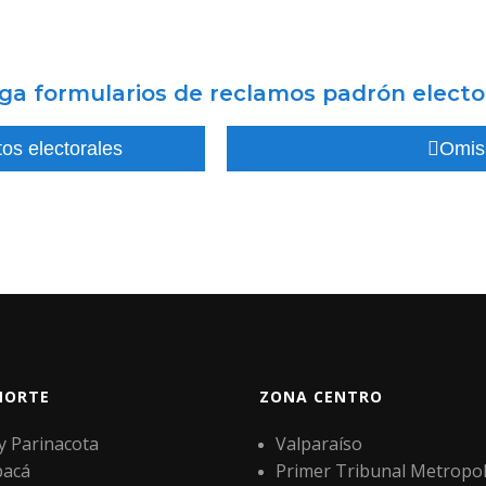
ga formularios de reclamos padrón electo
tos electorales
Omisi
NORTE
ZONA CENTRO
 y Parinacota
Valparaíso
pacá
Primer Tribunal Metropol