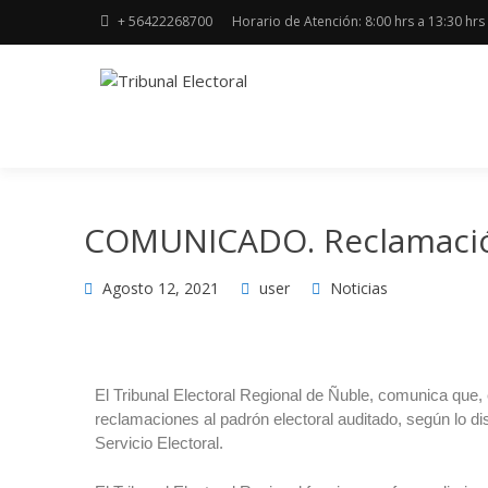
+ 56422268700
Horario de Atención: 8:00 hrs a 13:30 hrs 
Región del Ñuble
TRIBUNAL
ELECTORAL
COMUNICADO. Reclamación
Agosto 12, 2021
user
Noticias
El Tribunal Electoral Regional de Ñuble, comunica que, 
reclamaciones al padrón electoral auditado, según lo di
Servicio Electoral.