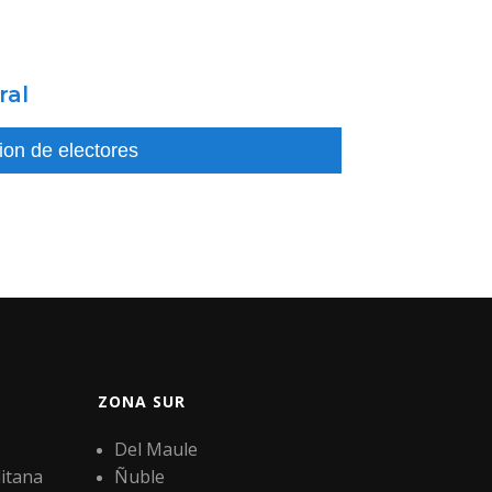
ral
on de electores
ZONA SUR
Del Maule
itana
Ñuble