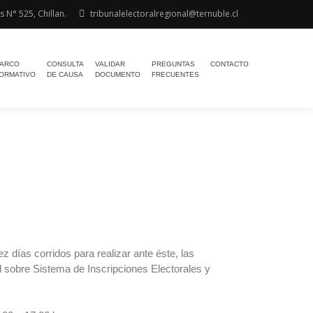
 N° 525, Chillan.
tribunalelectoralregional@ternuble.cl
ARCO
CONSULTA
VALIDAR
PREGUNTAS
CONTACTO
ORMATIVO
DE CAUSA
DOCUMENTO
FRECUENTES
 días corridos para realizar ante éste, las
al sobre Sistema de Inscripciones Electorales y