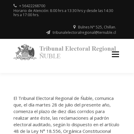
Skip
+ 56422268700
to
Horario de Atención: 8:00 hrs a 13:30 hrs y desde las 14:30
hrs a 17:00 hrs.
content
Bulnes N° 525, Chillan.
tribunalelectoralregional@ternuble.cl
Región
TR
del
EL
Ñuble
El Tribunal Electoral Regional de Ñuble, comunica
que, el día martes 28 de julio del presente año,
comienza el plazo de diez días corridos para
realizar ante éste, las reclamaciones al padrón
electoral auditado, según lo dispuesto en el artículo
48 de la Ley N° 18.556, Orgánica Constitucional